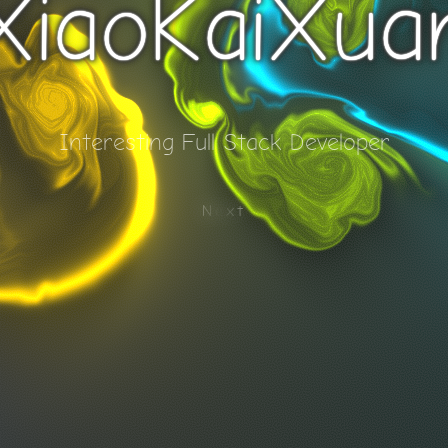
XiaoKaiXua
I
n
t
e
r
e
s
t
i
n
g
F
u
l
l
S
t
a
c
k
D
e
v
e
l
o
p
e
r
Next
宝可梦
在线md
贾维斯Ai
圣诞树
幸运硬