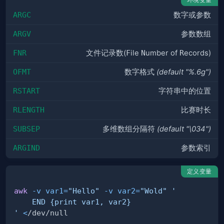
ARGC
数字或参数
ARGV
参数数组
FNR
文件记录数(
F
ile
N
umber of
R
ecords)
OFMT
数字格式
(default "%.6g")
RSTART
字符串中的位置
RLENGTH
比赛时长
SUBSEP
多维数组分隔符
(default "\034")
ARGIND
参数索引
定义变量
awk
-v
var1
=
"Hello"
-v
var2
=
"Wold"
'
<