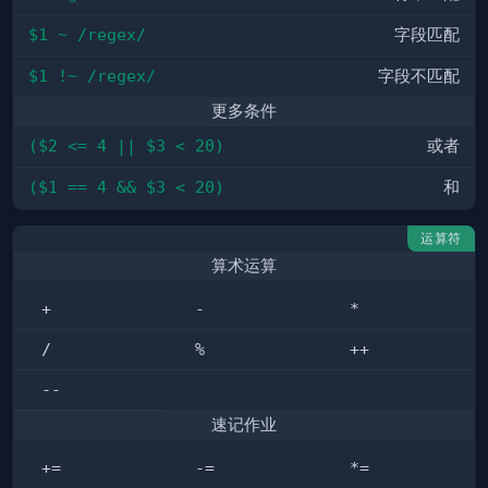
$1 ~ /regex/
字段匹配
$1 !~ /regex/
字段不匹配
更多条件
($2 <= 4 || $3 < 20)
或者
($1 == 4 && $3 < 20)
和
运算符
算术运算
+
-
*
/
%
++
--
速记作业
+=
-=
*=