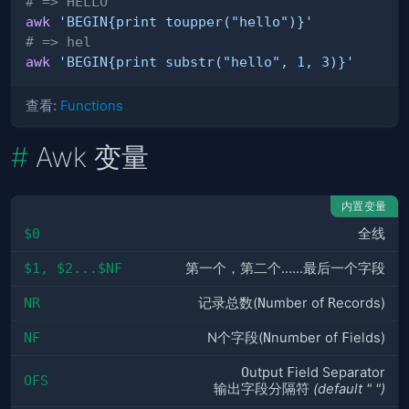
# => HELLO
awk
'BEGIN{print toupper("hello")}'
# => hel
awk
'BEGIN{print substr("hello", 1, 3)}'
查看:
Functions
Awk 变量
内置变量
$0
全线
$1, $2...$NF
第一个，第二个……最后一个字段
NR
记录总数(
N
umber of
R
ecords)
NF
N个字段(
N
number of
F
ields)
O
utput
F
ield
S
eparator
OFS
输出字段分隔符
(default " ")