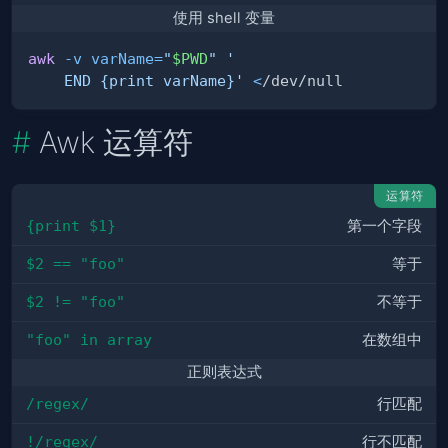
使用 shell 变量
awk
-v
varName
=
"
$PWD
"
    END {print varName}'
<
Awk 运算符
运算符
{print $1}
第一个字段
$2 == "foo"
等于
$2 != "foo"
不等于
"foo" in array
在数组中
正则表达式
/regex/
行匹配
!/regex/
行不匹配