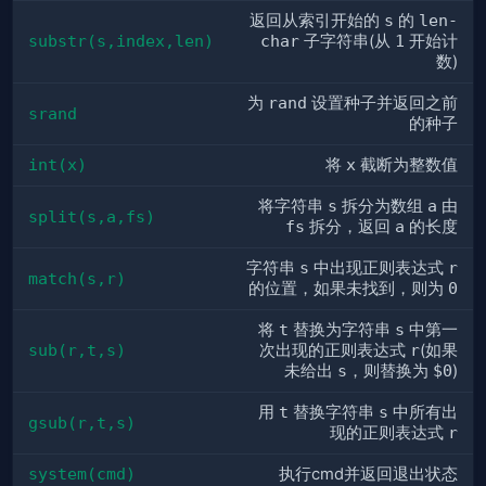
返回从索引开始的
s
的
len-
substr(s,index,len)
char
子字符串(从
1
开始计
数)
为
rand
设置种子并返回之前
srand
的种子
int(x)
将
x
截断为整数值
将字符串
s
拆分为数组
a
由
split(s,a,fs)
fs
拆分，返回
a
的长度
字符串
s
中出现正则表达式
r
match(s,r)
的位置，如果未找到，则为
0
将
t
替换为字符串
s
中第一
sub(r,t,s)
次出现的正则表达式
r
(如果
未给出
s
，则替换为
$0
)
用
t
替换字符串
s
中所有出
gsub(r,t,s)
现的正则表达式
r
system(cmd)
执行cmd并返回退出状态