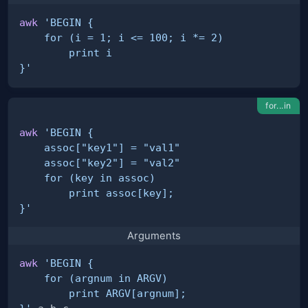
awk
}'
for...in
awk
}'
Arguments
awk