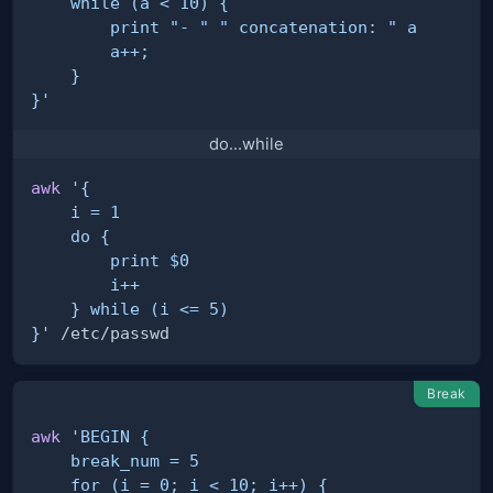
}'
do...while
awk
}'
Break
awk