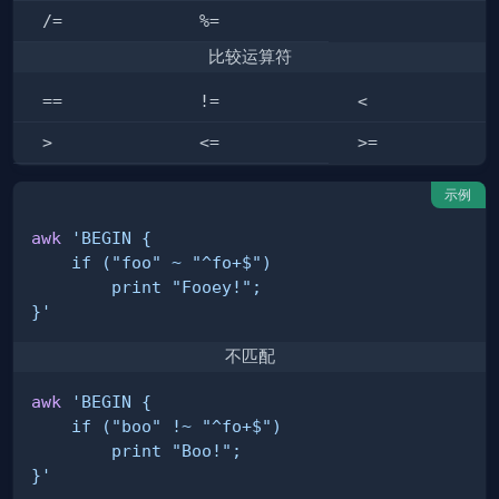
/=
%=
比较运算符
==
!=
<
>
<=
>=
示例
awk
}'
不匹配
awk
}'