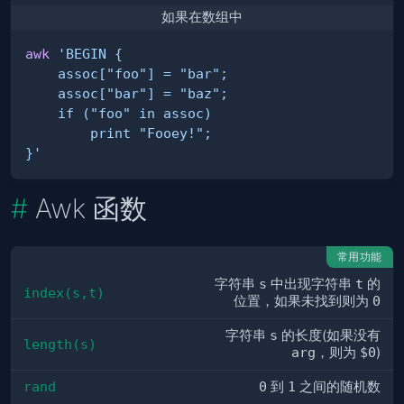
如果在数组中
awk
}'
Awk 函数
常用功能
字符串
s
中出现字符串
t
的
index(s,t)
位置，如果未找到则为
0
字符串
s
的长度(如果没有
length(s)
arg
，则为
$0
)
rand
0
到
1
之间的随机数