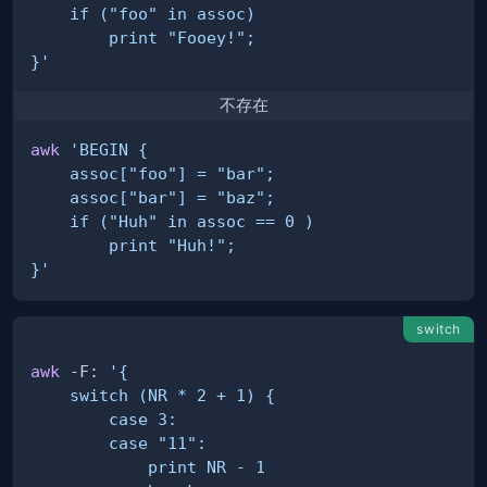
}'
不存在
awk
}'
switch
awk
 -F: 