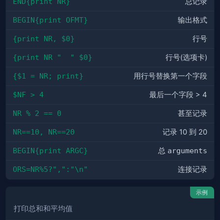
END{print NR}
总记录
BEGIN{print OFMT}
输出格式
{print NR, $0}
行号
{print NR "  " $0}
行号(选项卡)
{$1 = NR; print}
用行号替换第一个字段
$NF > 4
最后一个字段 > 4
NR % 2 == 0
甚至记录
NR==10, NR==20
记录 10 到 20
BEGIN{print ARGC}
总
arguments
ORS=NR%5?",":"\n"
连接记录
示例
打印总和和平均值