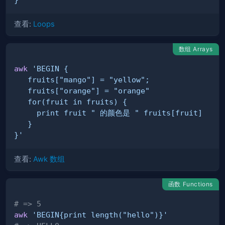
查看:
Loops
数组 Arrays
awk
}'
查看:
Awk 数组
函数 Functions
# => 5
awk
'BEGIN{print length("hello")}'