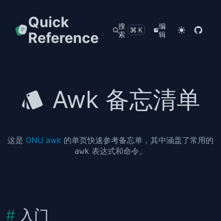
Quick
搜
编
⌘K
Reference
索
辑
Awk 备忘清单
这是
GNU awk
的单页快速参考备忘单，其中涵盖了常用的
表达式和命令。
awk
入门