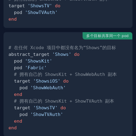
target 
'ShowsTV'
do
  pod 
'ShowTVAuth'
end
多个目标共享同一个 pod
# 在任何 Xcode 项目中都没有名为“Shows”的目标
abstract_target 
'Shows'
do
  pod 
'ShowsKit'
  pod 
'Fabric'
# 拥有自己的 ShowsKit + ShowWebAuth 副本
  target 
'ShowsiOS'
do
    pod 
'ShowWebAuth'
end
# 拥有自己的 ShowsKit + ShowTVAuth 副本
  target 
'ShowsTV'
do
    pod 
'ShowTVAuth'
end
end