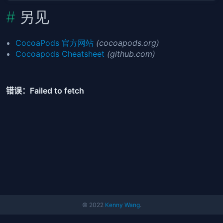
另见
CocoaPods 官方网站
(cocoapods.org)
Cocoapods Cheatsheet
(github.com)
© 2022
Kenny Wang
.