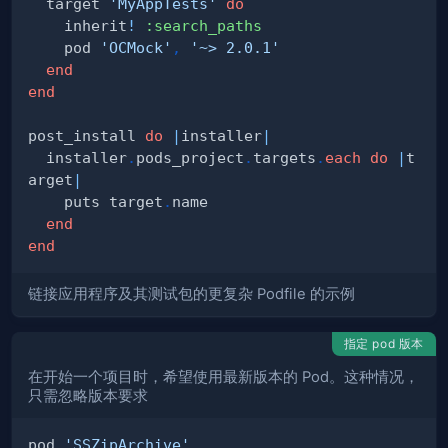
  target 
'MyAppTests'
do
    inherit
!
:search_paths
    pod 
'OCMock'
,
'~> 2.0.1'
end
end
post_install 
do
|
installer
|
  installer
.
pods_project
.
targets
.
each
do
|
t
arget
|
    puts target
.
end
end
链接应用程序及其测试包的更复杂 Podfile 的示例
指定 pod 版本
在开始一个项目时，希望使用最新版本的 Pod。这种情况，
只需忽略版本要求
pod 
'SSZipArchive'