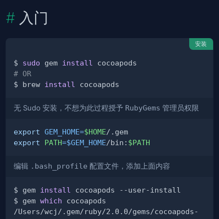
入门
安装
$ 
sudo
 gem 
install
# OR
$ brew 
install
无 Sudo 安装，不想为此过程授予
RubyGems
管理员权限
export
GEM_HOME
=
$HOME
export
PATH
=
$GEM_HOME
/bin:
$PATH
编辑
.bash_profile
配置文件，添加上面内容
$ gem 
install
$ gem 
which
/Users/wcj/.gem/ruby/2.0.0/gems/cocoapods-