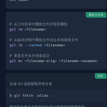
重构文件名
# 从工作目录中删除文件并暂存删除
git
rm
<
filename
>
# 从版本控制中删除文件但在本地保留文件
git
rm
--cached
<
filename
>
# 更改文件名并准备提交
git
mv
<
filename-orig
>
<
filename-renamed
>
同步
从该 Git 远程获取所有分支
$ 
git
 fetch 
[
alias
]