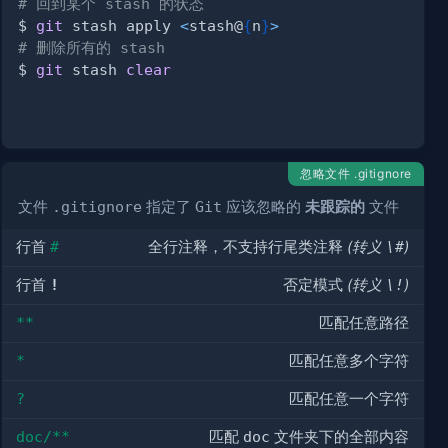
# 回到某个 stash 的状态
$ 
git
 stash apply 
<
stash@
{
n
}
>
# 删除所有的 stash
$ 
git
 stash 
clear
忽略文件 .gitignore
文件
.gitignore
指定了
Git
应该忽略的
未跟踪的
文件
行首
#
全行注释，不支持行尾类注释
(转义
\#
)
行首
!
否定模式
(转义
\!
)
**
匹配任意路径
*
匹配任意多个字符
?
匹配任意一个字符
doc/**
匹配
doc
文件夹下的全部内容