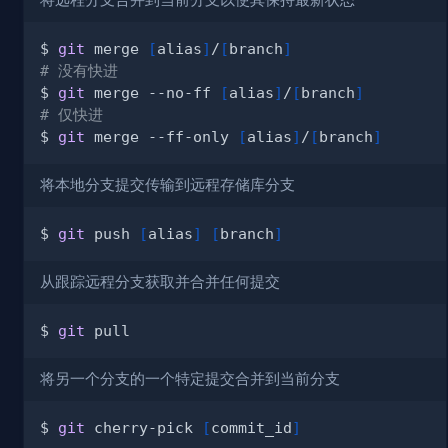
将远程分支合并到当前分支以使其保持最新状态
$ 
git
 merge 
[
alias
]
/
[
branch
]
# 没有快进
$ 
git
 merge --no-ff 
[
alias
]
/
[
branch
]
# 仅快进
$ 
git
 merge --ff-only 
[
alias
]
/
[
branch
]
将本地分支提交传输到远程存储库分支
$ 
git
 push 
[
alias
]
[
branch
]
从跟踪远程分支获取并合并任何提交
$ 
git
将另一个分支的一个特定提交合并到当前分支
$ 
git
 cherry-pick 
[
commit_id
]