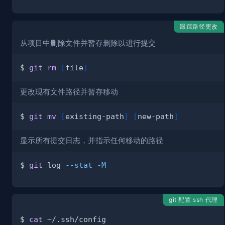
跟踪路径更改
从项目中删除文件并暂存删除以进行提交
$ 
git
rm
[
file
]
更改现有文件路径并暂存移动
$ 
git
mv
[
existing-path
]
[
new-path
]
显示所有提交日志，并指示任何移动的路径
$ 
git
 log 
--stat
-M
git 配置 ssh 代理
$ 
cat