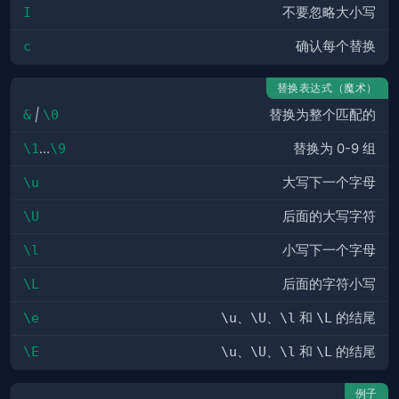
I
不要忽略大小写
c
确认每个替换
替换表达式（魔术）
&
|
\0
替换为整个匹配的
\1
...
\9
替换为 0-9 组
\u
大写下一个字母
\U
后面的大写字符
\l
小写下一个字母
\L
后面的字符小写
\e
\u
、
\U
、
\l
和
\L
的结尾
\E
\u
、
\U
、
\l
和
\L
的结尾
例子