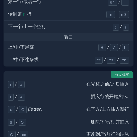
第一行/最后一行
/
gg
G
转到第
n
行
|
:n
nG
下一个/上一个空行
/
}
{
窗口
上/中/下屏幕
/
/
H
M
L
上/中/下这条线
/
/
zt
zz
zb
插入模式
在光标之前/之后插入
/
i
a
插入行的开始/结束
/
I
A
在下方/上方插入新行
/
(letter)
o
O
删除字符/行并插入
/
s
S
更改到/当前行的结尾
/
C
cc