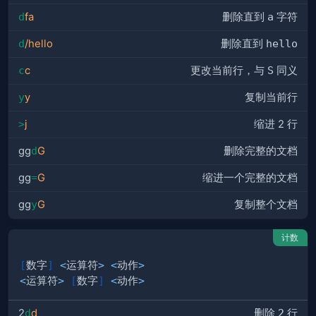
d
fa
删除直到
a
字符
d
/hello
删除直到
hello
c
c
更改当前行，与
S
同义
y
y
复制当前行
>
j
缩进 2 行
gg
d
G
删除完整的文档
gg
=
G
缩进一个完整的文档
gg
y
G
复制整个文档
计数
[
数字
]
<
运算符
>
<
动作
>
<
运算符
>
[
数字
]
<
动作
>
2
d
d
删除
2
行