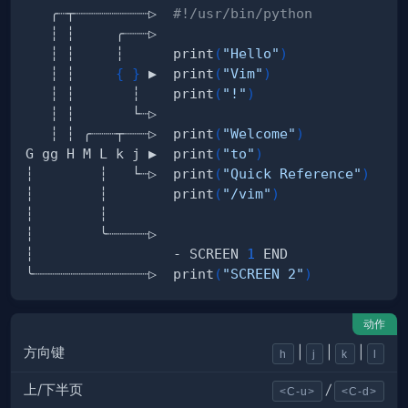
   ╭┈┬┈┈┈┈┈┈┈┈┈▷  
#!/usr/bin/python
   ┆ ┆     ┆      print
(
"Hello"
)
   ┆ ┆     
{
}
 ▶  print
(
"Vim"
)
   ┆ ┆       ┆    print
(
"!"
)
   ┆ ┆ ╭┈┈┈┬┈┈┈▷  print
(
"Welcome"
)
G gg H M L k j ▶  print
(
"to"
)
┆        ┆   └┈▷  print
(
"Quick Reference"
)
┆        ┆        print
(
"/vim"
)
┆                 - SCREEN 
1
╰┈┈┈┈┈┈┈┈┈┈┈┈┈┈▷  print
(
"SCREEN 2"
)
动作
方向键
|
|
|
h
j
k
l
上/下半页
/
<C-u>
<C-d>