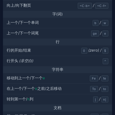
向上/向下翻页
/
<C-b>
<C-f>
字(词)
上一个/下一个单词
/
b
w
上一个/下一个词尾
/
ge
e
行
行的开始/结束
(zero)
/
0
$
行开头
(非空白)
^
字符串
移动到上一个/下一个
e
/
Fe
fe
在上一个/下一个
o
之前/之后移动
/
To
to
转到第一个/
n
列
/
|
n|
文档