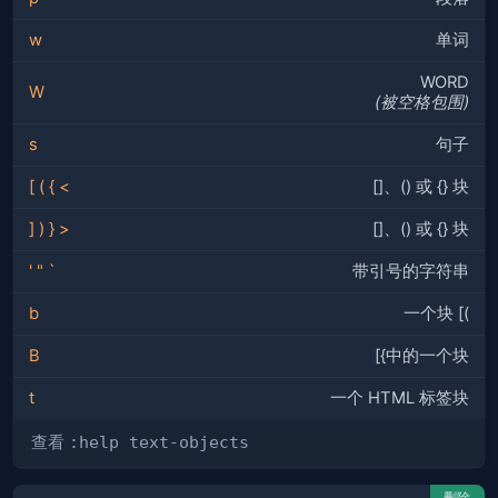
w
单词
WORD
W
(被空格包围)
s
句子
[
(
{
<
[]、() 或 {} 块
]
)
}
>
[]、() 或 {} 块
'
"
`
带引号的字符串
b
一个块 [(
B
[{中的一个块
t
一个 HTML 标签块
查看
:help text-objects
删除