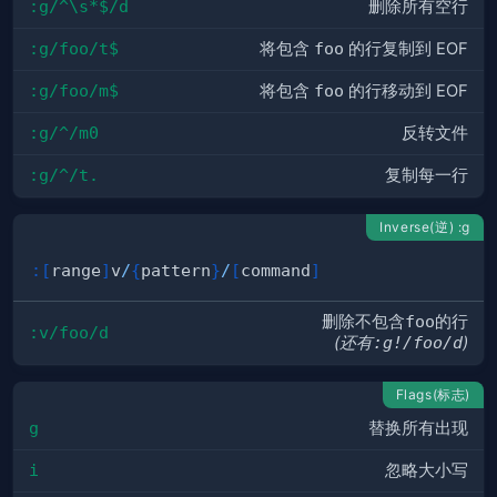
:g/^\s*$/d
删除所有空行
:g/foo/t$
将包含
foo
的行复制到 EOF
:g/foo/m$
将包含
foo
的行移动到 EOF
:g/^/m0
反转文件
:g/^/t.
复制每一行
Inverse(逆) :g
:
[
range
]
v
/
{
pattern
}
/
[
command
]
删除不包含
foo
的行
:v/foo/d
(还有
:g!/foo/d
)
Flags(标志)
g
替换所有出现
i
忽略大小写