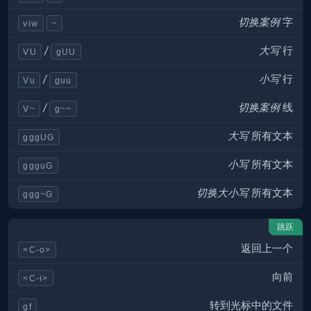
切换案例
字
viw
~
大写
行
/
VU
gUU
小写
行
/
Vu
guu
切换案例
线
/
V~
g~~
大写
所有文本
gggUG
小写
所有文本
ggguG
切换大小写
所有文本
ggg~G
跳跃
返回上一个
<C-o>
向前
<C-i>
转到光标中的文件
gf