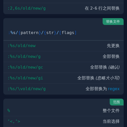
:2,6s/old/new/g
在
2
-
6
行之间替换
替换文件
:
%
s
/
{
pattern
}
/
{
str
}
/
[
flags
]
:%s/old/new
先更换
:%s/old/new/g
全部替换
:%s/old/new/gc
全部替换
(确认)
:%s/old/new/gi
全部替换
(忽略大小写)
:%s/\vold/new/g
全部替换为
regex
范围
%
整个文件
’<,’>
当前选择