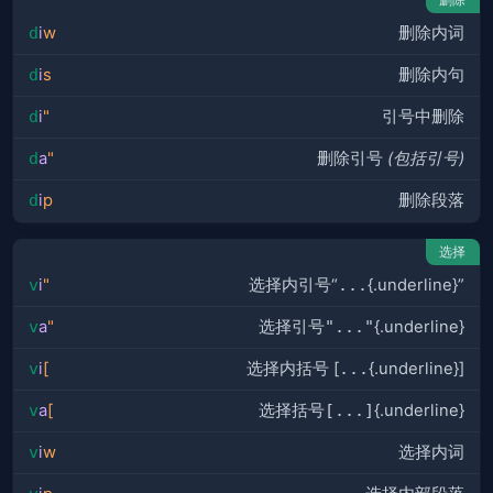
d
i
w
删除内词
d
i
s
删除内句
d
i
"
引号中删除
d
a
"
删除引号
(包括引号)
d
i
p
删除段落
选择
v
i
"
选择内引号“
...
{.underline}”
v
a
"
选择引号
"..."
{.underline}
v
i
[
选择内括号 [
...
{.underline}]
v
a
[
选择括号
[...]
{.underline}
v
i
w
选择内词