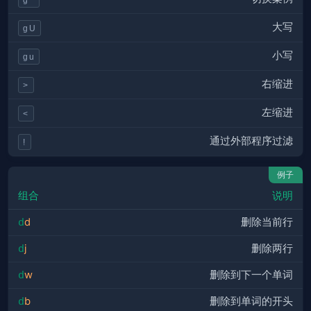
大写
gU
小写
gu
右缩进
>
左缩进
<
通过外部程序过滤
!
例子
组合
说明
d
d
删除当前行
d
j
删除两行
d
w
删除到下一个单词
d
b
删除到单词的开头