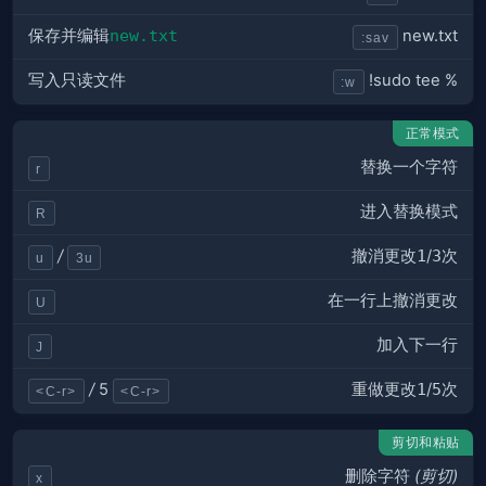
保存并编辑
new.txt
new.txt
:sav
写入只读文件
!sudo tee %
:w
正常模式
替换一个字符
r
进入替换模式
R
撤消更改
1
/
3
次
/
u
3u
在一行上撤消更改
U
加入下一行
J
重做更改
1
/
5
次
/
5
<C-r>
<C-r>
剪切和粘贴
删除字符
(剪切)
x