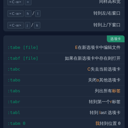
同样高和宽
<C-w>
=
转到左/右窗口
/
<C-w>
h
l
转到上/下窗口
/
<C-w>
j
k
选项卡
:tabe [file]
E
在新选项卡中编辑文件
:tabf [file]
如果在新选项卡中存在则打开
:tabc
C
失去当前选项卡
:tabo
关闭
o
其他选项卡
:tabs
列出所有
标签
:tabr
转到第一个
r
标签
:tabl
转到
l
ast 选项卡
:tabm 0
我
转到位置
0