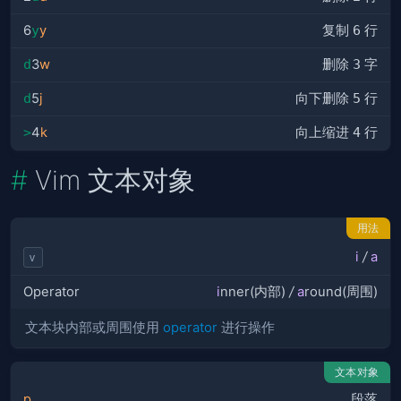
6
y
y
复制
6
行
d
3
w
删除
3
字
d
5
j
向下删除
5
行
>
4
k
向上缩进
4
行
Vim 文本对象
用法
i
/
a
v
Operator
i
nner(内部)
/
a
round(周围)
文本块内部或周围使用
operator
进行操作
文本对象
p
段落