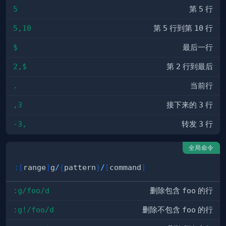
5
第
5
行
5,10
第
5
行到第
10
行
$
最后一行
2,$
第
2
行到最后
.
当前行
,3
接下来的
3
行
-3,
转发
3
行
全局命令
:
[
range
]
g
/
{
pattern
}
/
[
command
]
:g/foo/d
删除包含
foo
的行
:g!/foo/d
删除不包含
foo
的行