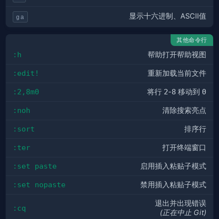
显示十六进制、ASCII值
ga
其他命令行
:h
帮助打开帮助视图
:edit!
重新加载当前文件
:2,8m0
将行
2
-
8
移动到
0
:noh
清除搜索亮点
:sort
排序行
:ter
打开终端窗口
:set paste
启用插入粘贴子模式
:set nopaste
禁用插入粘贴子模式
退出并出现错误
:cq
(正在中止 Git)