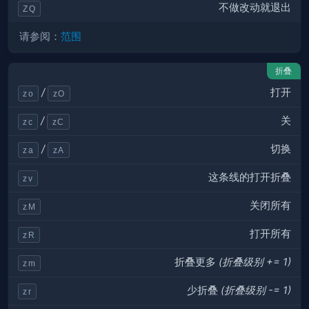
不做改动就退出
ZQ
请参阅：
范围
折叠
打开
/
zo
zO
关
/
zc
zC
切换
/
za
zA
这条线的打开折叠
zv
关闭所有
zM
打开所有
zR
折叠更多
(折叠级别 += 1)
zm
少折叠
(折叠级别 -= 1)
zr