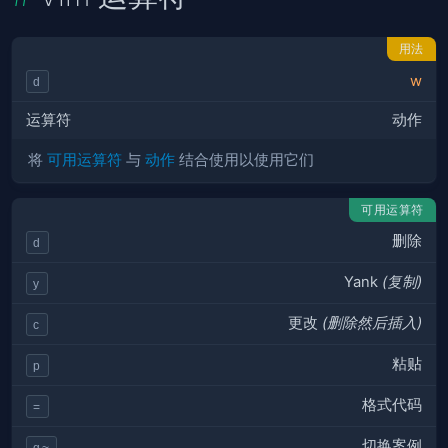
用法
w
d
运算符
动作
将
可用运算符
与
动作
结合使用以使用它们
可用运算符
删除
d
Yank
(复制)
y
更改
(删除然后插入)
c
粘贴
p
格式代码
=
切换案例
g~