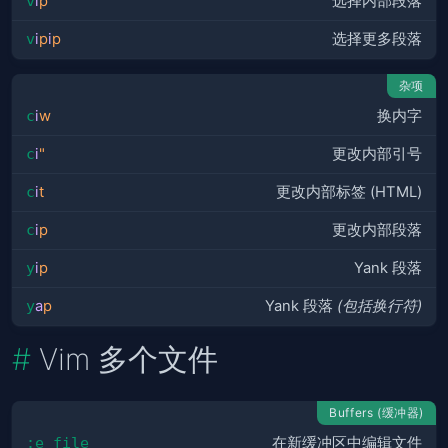
v
i
p
选择内部段落
v
i
p
i
p
选择更多段落
杂项
c
i
w
换内字
c
i
"
更改内部引号
c
i
t
更改内部标签 (HTML)
c
i
p
更改内部段落
y
i
p
Yank 段落
y
a
p
Yank 段落
(包括换行符)
Vim 多个文件
Buffers (缓冲器)
:e file
在新缓冲区中编辑文件