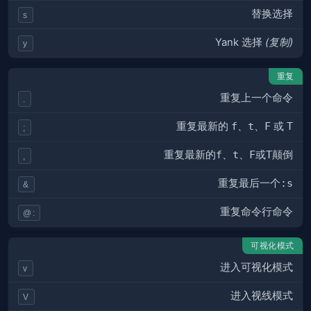
替换选择
s
Yank 选择
(复制)
y
重复
重复上一个命令
.
重复最新的
f
、
t
、
F
或
T
;
重复最新的
f
、
t
、
F
或
T
颠倒
,
重复最后一个
:s
&
重复命令行命令
@:
可视化模式
进入可视化模式
v
进入视线模式
V