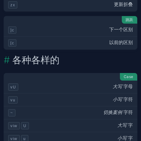
更新折叠
zx
跳跃
下一个区别
]c
以前的区别
[c
各种各样的
Case
大写
字母
vU
小写
字符
vu
切换案例
字符
~
大写
字
viw
U
小写
字
viw
u