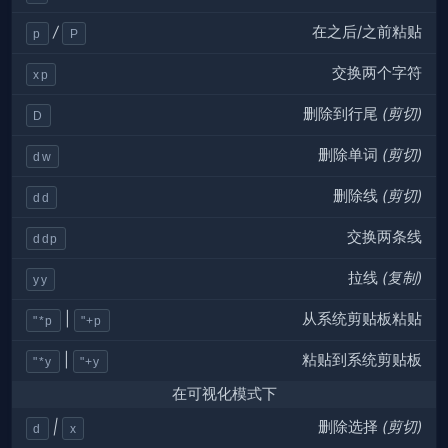
在之后/之前粘贴
/
p
P
交换两个字符
xp
删除到行尾
(剪切)
D
删除单词
(剪切)
dw
删除线
(剪切)
dd
交换两条线
ddp
拉线
(复制)
yy
从系统剪贴板粘贴
|
"*p
"+p
粘贴到系统剪贴板
|
"*y
"+y
在可视化模式下
删除选择
(剪切)
|
d
x