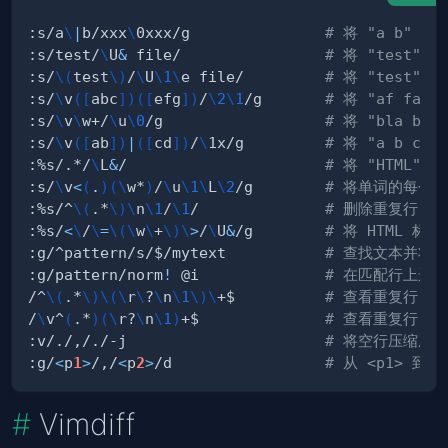
:s/a
\
|
b/xxx
\
0xxx/g               
# 将 "a b"   
:s/test/
\
U
&
 file/                
# 将 "test"  
:s/
\
(
test
\
)
/
\
U
\
1
\
e file/         
# 将 "test"  
:s/
\
v
(
[
abc
]
)
(
[
efg
]
)
/
\
2
\
1
/g       
# 将 "af fa b
:s/
\
v
\
w+/
\
u
\
0
/g                  
# 将 "bla bla
:s/
\
v
(
[
ab
]
)
|
(
[
cd
]
)
/
\
1x/g         
# 将 "a b c d
:%s/.*/
\
L
&
/                      
# 将 "HTML"  
:s/
\
v
<
(
.
)
(
\
w*
)
/
\
u
\
1
\
L
\
2
/g        
# 将单词的每个
:%s/^
\
(
.*
\
)
\
n
\
1
/
\
1
/              
# 删除重复行
:%s/
<
\
/
\
=
\
(
\
w
\
+
\
)
\
>
/
\
U
&
/g        
# 将 HTML 标
:g/^pattern/s/$/mytext           
# 查找文本并将
:g/pattern/norm
!
 @i              
# 在匹配行上运
/^
\
(
.*
\
)
\
(
\
r
\
?
\
n
\
1
\
)
\
+$          
# 查看重复行
/
\
v^
(
.*
)
(
\
r?
\
n
\
1
)
+$              
# 查看重复行（
:v/./,/./-j                      
# 将空行压缩成
:g/
<
p
1
>
/,/
<
p
2
>
/d                 
# 从 <p1> 到 
Vimdiff