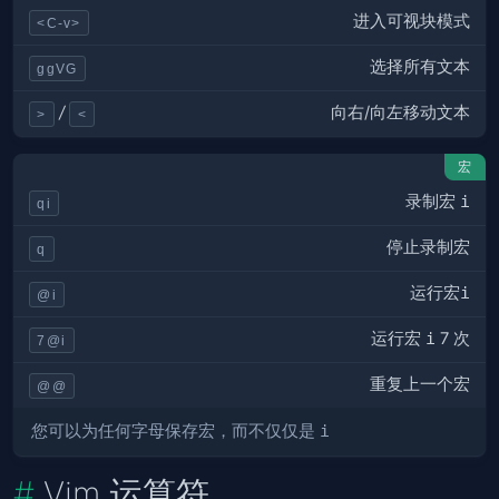
进入可视块模式
<C-v>
选择所有文本
ggVG
向右/向左移动文本
/
>
<
宏
录制宏
i
qi
停止录制宏
q
运行宏
i
@i
运行宏
i
7 次
7@i
重复上一个宏
@@
您可以为任何字母保存宏，而不仅仅是
i
Vim 运算符